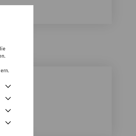
die
en.
dern.