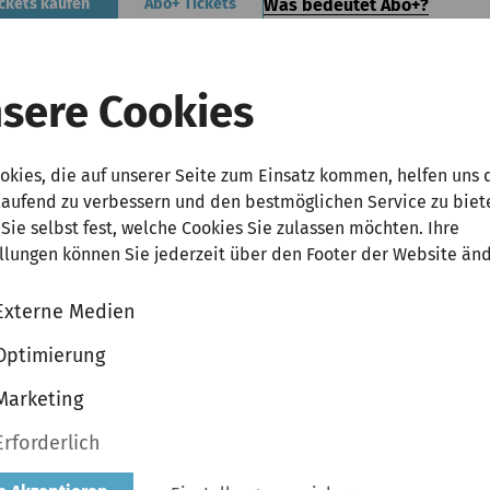
Was bedeutet Abo+?
ckets kaufen
Abo+ Tickets
00 | 45,00 | 40,00 | 30,00 | 20,00  zzgl. VVK
sere Cookies
okies, die auf unserer Seite zum Einsatz kommen, helfen uns 
laufend zu verbessern und den bestmöglichen Service zu biet
Sie selbst fest, welche Cookies Sie zulassen möchten. Ihre
llungen können Sie jederzeit über den Footer der Website än
ag, 06. Februar 2027 | 20:00 Uhr
|
Die Glocke, Großer Saal
urally 7
Externe Medien
r Look
Optimierung
Marketing
Was bedeutet Abo+?
ckets kaufen
Abo+ Tickets
Erforderlich
00 | 45,00 | 40,00 | 30,00 | 20,00  zzgl. VVK