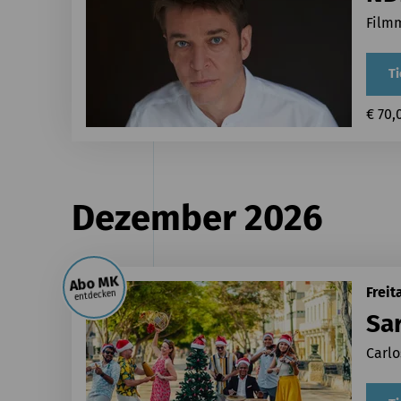
Film
Ti
€ 70,
Dezember 2026
Abo MK
Freit
entdecken
Sa
Carlo