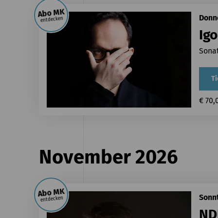
Abo MK
Donne
entdecken
Igo
Sona
Ti
€ 70,
November 2026
Abo MK
Sonnt
entdecken
ND