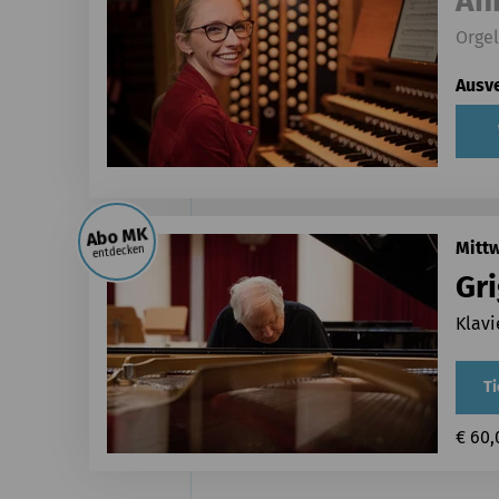
An
Orgel
Ausv
Abo MK
Mittw
entdecken
Gr
Klav
Ti
€ 60,